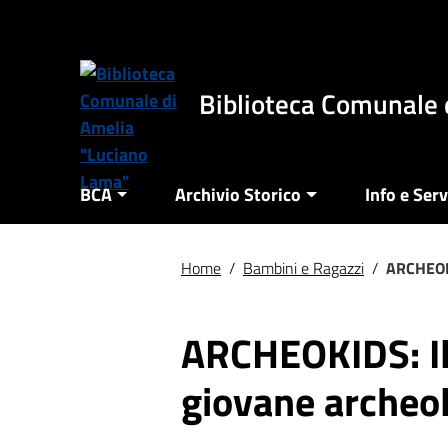
Vai ai contenuti
Vai al menu di navigazione
Vai al footer
Biblioteca Comunale 
BCA
Archivio Storico
Info e Serv
Home
/
Bambini e Ragazzi
/
ARCHEOKI
ARCHEOKIDS: Il
giovane archeo