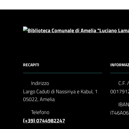
RECAPITI
INFORMAZ
Indirizzo
C.F. /
Largo Caduti di Nassiriya e Kabul, 1
001791
05022, Amelia
IBA
Telefono
IT46A0
(+39) 0744982247