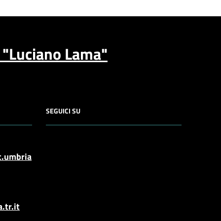
a "Luciano Lama"
SEGUICI SU
t.umbria
tr.it