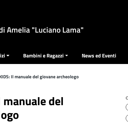
di Amelia "Luciano Lama"
izi
Bambini e Ragazzi
News ed Eventi
DS: Il manuale del giovane archeologo
 manuale del
C
logo