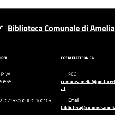
Biblioteca Comunale di Ameli
IONI
POSTA ELETTRONICA
 P.IVA
PEC
20555
comune.amelia@postacer
.it
N
Email
622072530000002100105
biblioteca@comune.amelia.