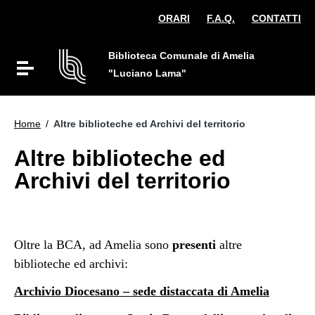
Vai ai contenuti
ORARI
F.A.Q.
CONTATTI
Vai al menu di navigazione
Vai al footer
Biblioteca Comunale di Amelia
Attiva / disattiva la navigazione
"Luciano Lama"
Home
/
Altre biblioteche ed Archivi del territorio
Altre biblioteche ed
Archivi del territorio
Oltre la BCA, ad Amelia sono
presenti
altre
biblioteche ed archivi:
Archivio Diocesano – sede distaccata di Amelia