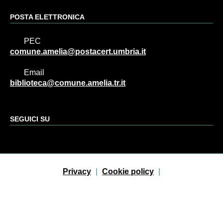
POSTA ELETTRONICA
PEC
comune.amelia@postacert.umbria.it
Email
biblioteca@comune.amelia.tr.it
SEGUICI SU
Sezione Link Utili
Privacy
|
Cookie policy
|