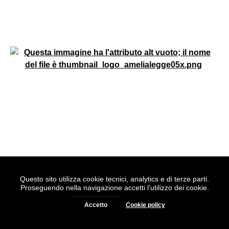
Questo sito utilizza cookie tecnici, analytics e di terze parti.
Realizzato con
WordPress
|
Tema grafico
ItaliaWP2
|
Proseguendo nella navigazione accetti l’utilizzo dei cookie.
Basato sul
Prototipo per siti PA di AgID
Accetto
Cookie policy