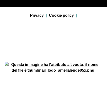
Sezione Link Utili
Privacy
|
Cookie policy
|