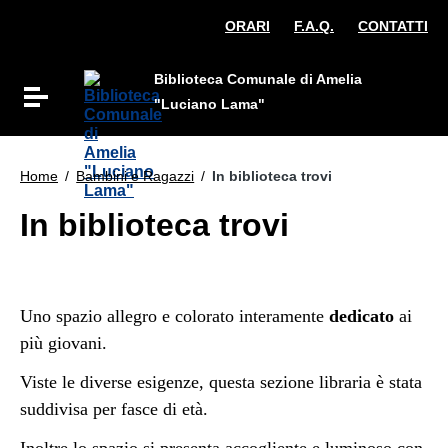
Vai ai contenuti
ORARI
F.A.Q.
CONTATTI
Vai al menu di navigazione
Vai al footer
Biblioteca Comunale di Amelia
Attiva / disattiva la navigazione
"Luciano Lama"
Home
/
Bambini e Ragazzi
/
In biblioteca trovi
In biblioteca trovi
Uno spazio allegro e colorato interamente
dedicato
ai
più giovani.
Viste le diverse esigenze, questa sezione libraria è stata
suddivisa per fasce di età.