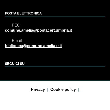
POSTA ELETTRONICA
PEC
comune.amelia@postacert.umbria.it
Email
biblioteca@comune.amelia.tr.it
SEGUICI SU
Sezione Link Utili
Privacy
|
Cookie policy
|