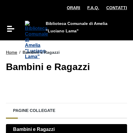
Vai ai contenuti
ORARI
F.A.Q.
CONTATTI
Vai al menu di navigazione
Vai al footer
Biblioteca Comunale di Amelia
Attiva / disattiva la navigazione
"Luciano Lama"
Home
/
Bambini e Ragazzi
Bambini e Ragazzi
PAGINE COLLEGATE
Bambini e Ragazzi