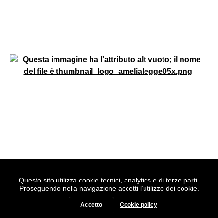
Questo sito utilizza cookie tecnici, analytics e di terze parti.
Realizzato con
WordPress
|
Tema grafico
ItaliaWP2
|
Proseguendo nella navigazione accetti l’utilizzo dei cookie.
Basato sul
Prototipo per siti PA di AgID
Accetto
Cookie policy