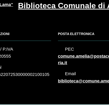
Biblioteca Comunale di
ZIONI
POSTA ELETTRONICA
/ P.IVA
PEC
20555
comune.amelia@postac
ria.it
N
Email
622072530000002100105
biblioteca@comune.ameli