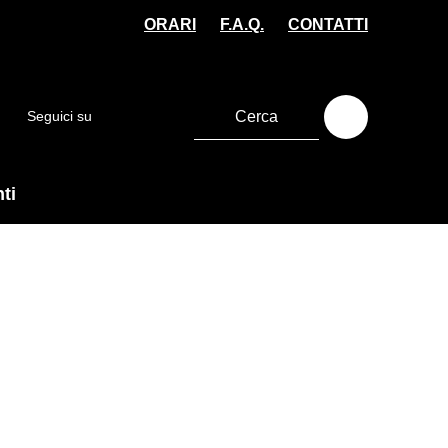
ORARI
F.A.Q.
CONTATTI
Seguici su
ti