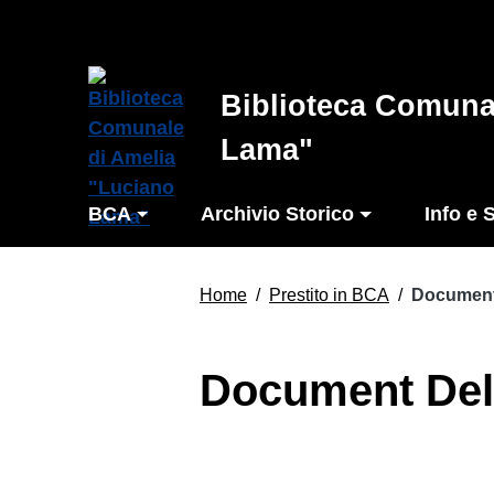
Vai ai contenuti
Vai al menu di navigazione
Vai al footer
Biblioteca Comuna
Lama"
BCA
Archivio Storico
Info e 
Home
/
Prestito in BCA
/
Document
Document Del