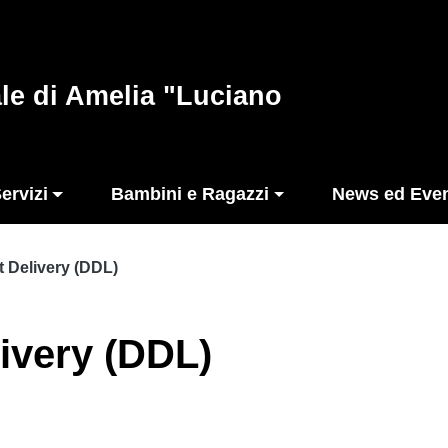
le di Amelia "Luciano
Servizi
Bambini e Ragazzi
News ed Even
 Delivery (DDL)
ivery (DDL)