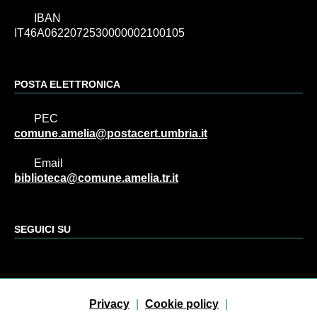
IBAN
IT46A0622072530000002100105
POSTA ELETTRONICA
PEC
comune.amelia@postacert.umbria.it
Email
biblioteca@comune.amelia.tr.it
SEGUICI SU
Sezione Link Utili
Privacy
|
Cookie policy
|