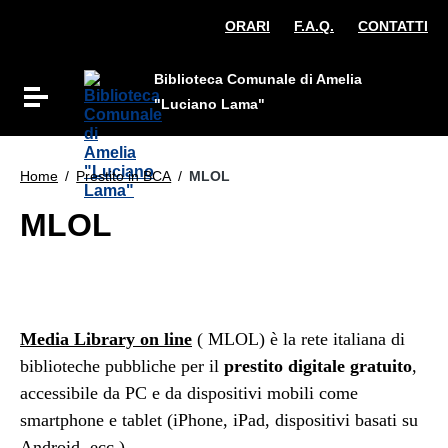
Vai ai contenuti
ORARI
F.A.Q.
CONTATTI
Vai al menu di navigazione
Vai al footer
Biblioteca Comunale di Amelia
Attiva / disattiva la navigazione
"Luciano Lama"
Home
/
Prestito in BCA
/
MLOL
MLOL
Media Library on line
( MLOL) è la rete italiana di
biblioteche pubbliche per il
prestito digitale gratuito
,
accessibile da PC e da dispositivi mobili come
smartphone e tablet (iPhone, iPad, dispositivi basati su
Android, ecc.)