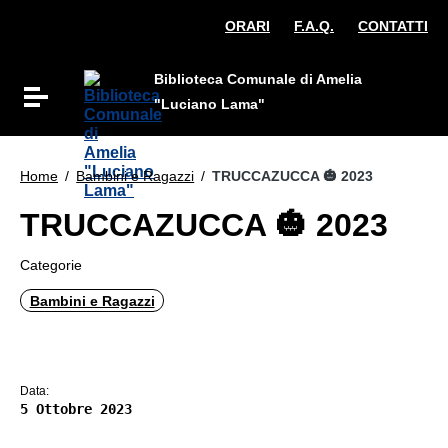
Vai ai contenuti
ORARI
F.A.Q.
CONTATTI
Vai al menu di navigazione
Vai al footer
Biblioteca Comunale di Amelia
Attiva / disattiva la navigazione
"Luciano Lama"
Home
/
Bambini e Ragazzi
/
TRUCCAZUCCA 🎃 2023
TRUCCAZUCCA 🎃 2023
Categorie
Bambini e Ragazzi
Data:
5 Ottobre 2023