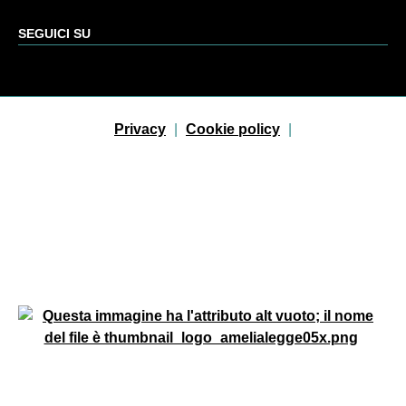
SEGUICI SU
Sezione Link Utili
Privacy
|
Cookie policy
|