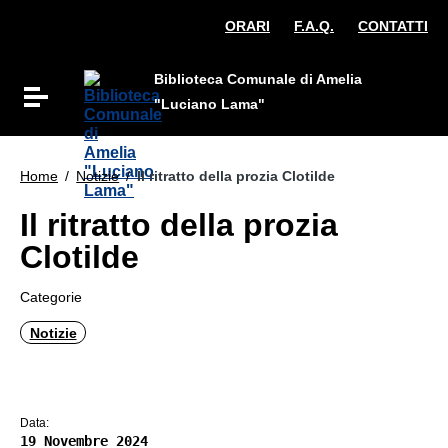
Vai ai contenuti
ORARI
F.A.Q.
CONTATTI
Vai al menu di navigazione
Vai al footer
Biblioteca Comunale di Amelia
Attiva / disattiva la navigazione
"Luciano Lama"
Home
/
Notizie
/
Il ritratto della prozia Clotilde
Il ritratto della prozia
Clotilde
Categorie
Notizie
Data:
19 Novembre 2024