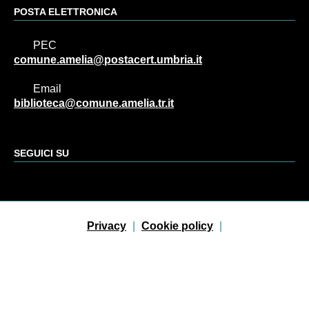
POSTA ELETTRONICA
PEC
comune.amelia@postacert.umbria.it
Email
biblioteca@comune.amelia.tr.it
SEGUICI SU
Sezione Link Utili
Privacy
|
Cookie policy
|