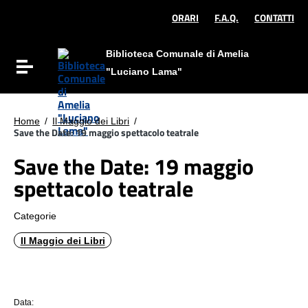
Vai ai contenuti
Vai al menu di navigazione
ORARI
F.A.Q.
CONTATTI
Vai al footer
Biblioteca Comunale di Amelia
Attiva / disattiva la navigazione
"Luciano Lama"
Home
/
Il Maggio dei Libri
/
Save the Date: 19 maggio spettacolo teatrale
Save the Date: 19 maggio
spettacolo teatrale
Categorie
Il Maggio dei Libri
Data: