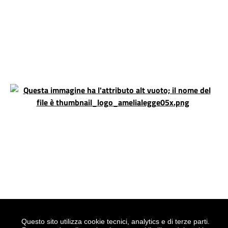
WordPress
ItaliaWP2
Questo sito utilizza cookie tecnici, analytics e di terze parti.
Realizzato con
|
Tema grafico
|