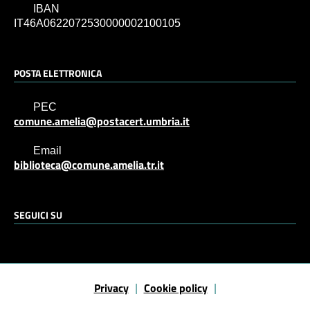
IBAN
IT46A0622072530000002100105
POSTA ELETTRONICA
PEC
comune.amelia@postacert.umbria.it
Email
biblioteca@comune.amelia.tr.it
SEGUICI SU
Sezione Link Utili
Privacy
Cookie policy
|
|