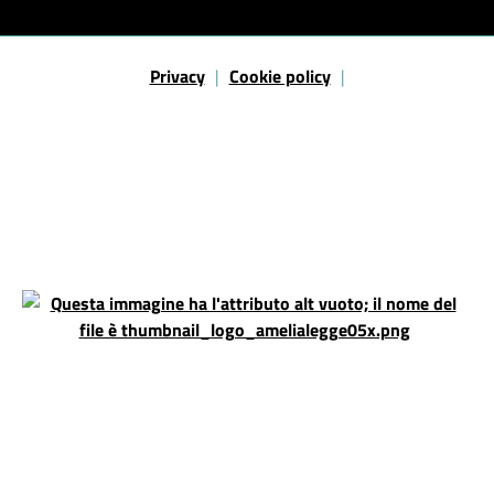
Sezione Link Utili
Privacy
|
Cookie policy
|