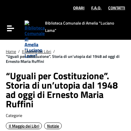
Vai ai contenuti
Vai al menu di navigazione
ORARI
F.A.Q.
CONTATTI
Vai al footer
Biblioteca Comunale di Amelia "Luciano
Attiva / disattiva la navigazione
Lama"
Home
/
Il Maggio dei Libri
/
“Uguali per Costituzione”. Storia di un’utopia dal 1948 ad oggi di
Ernesto Maria Ruffini
“Uguali per Costituzione”.
Storia di un’utopia dal 1948
ad oggi di Ernesto Maria
Ruffini
Categorie
Il Maggio dei Libri
Notizie