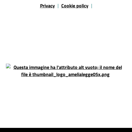
Sezione Link Utili
Privacy
Cookie policy
|
|