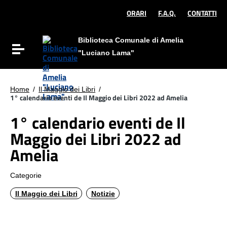
Vai ai contenuti
Vai al menu di navigazione
ORARI
F.A.Q.
CONTATTI
Vai al footer
Biblioteca Comunale di Amelia
Attiva / disattiva la navigazione
"Luciano Lama"
Home
/
Il Maggio dei Libri
/
1° calendario eventi de Il Maggio dei Libri 2022 ad Amelia
1° calendario eventi de Il
Maggio dei Libri 2022 ad
Amelia
Categorie
Il Maggio dei Libri
Notizie