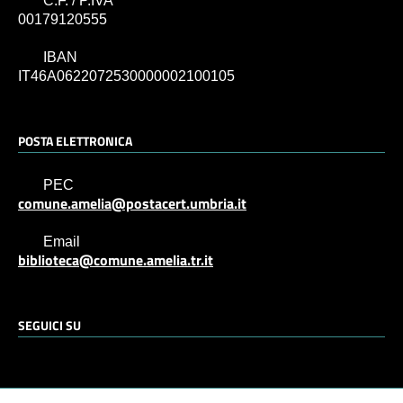
C.F. / P.IVA
00179120555
IBAN
IT46A0622072530000002100105
POSTA ELETTRONICA
PEC
comune.amelia@postacert.umbria.it
Email
biblioteca@comune.amelia.tr.it
SEGUICI SU