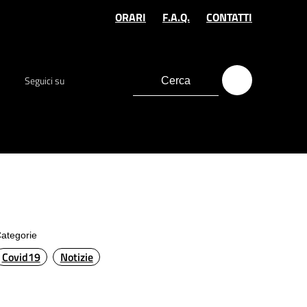
ORARI
F.A.Q.
CONTATTI
Seguici su
ategorie
Covid19
Notizie