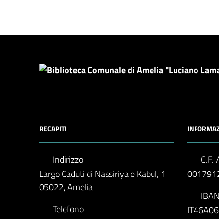
RECAPITI
INFORMAZ
Indirizzo
C.F. /
Largo Caduti di Nassiriya e Kabul, 1
001791
05022, Amelia
IBA
Telefono
IT46A0