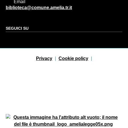
Email
biblioteca@comune.amelia.tr.it
SEGUICI SU
Sezione Link Utili
Privacy
|
Cookie policy
|