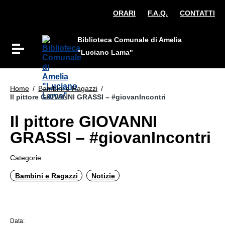
Vai ai contenuti
ORARI
F.A.Q.
CONTATTI
Vai al menu di navigazione
Vai al footer
Biblioteca Comunale di Amelia
Attiva / disattiva la navigazione
"Luciano Lama"
Home
/
Bambini e Ragazzi
/
Il pittore GIOVANNI GRASSI – #giovanIncontri
Il pittore GIOVANNI
GRASSI – #giovanIncontri
Categorie
Bambini e Ragazzi
Notizie
Data: