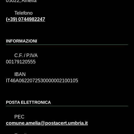
05022, Amelia
Telefono
(+39) 0744982247
INFORMAZIONI
C.F. / P.IVA
00179120555
IBAN
IT46A0622072530000002100105
POSTA ELETTRONICA
PEC
comune.amelia@postacert.umbria.it