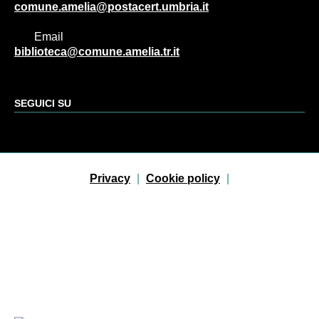
comune.amelia@postacert.umbria.it
Email
biblioteca@comune.amelia.tr.it
SEGUICI SU
Sezione Link Utili
Privacy
|
Cookie policy
|