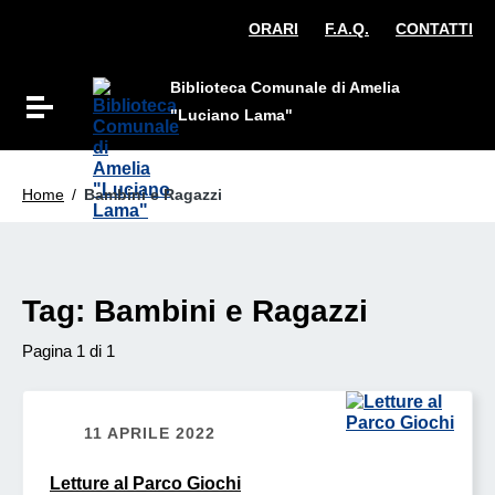
Vai ai contenuti
ORARI
F.A.Q.
CONTATTI
Vai al menu di navigazione
Vai al footer
Biblioteca Comunale di Amelia
Attiva / disattiva la navigazione
"Luciano Lama"
Home
/
Bambini e Ragazzi
Tag:
Bambini e Ragazzi
Pagina 1 di 1
11 APRILE 2022
Letture al Parco Giochi